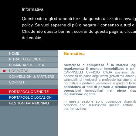
Informativa
Questo sito o gli strumenti terzi da questo utilizzati si avval
policy. Se vuoi saperne di più o negare il consenso a tutti o
Chiudendo questo banner, scorrendo questa pagina, cliccand
dei cookie.
Sei in
:
Home
>
Normativa
Normativa
HOME
RITRATTO AZIENDALE
DOMANDA / OFFERTA
Numerosa e complessa è la materia legi
regolamenta il mondo immobiliare:
è per 
NORMATIVA
CARPINELLI UFFICIO CASA sostiene da
necessità da parte degli utenti (privati ma anche
CONVENZIONI & PARTNERS
aziendali) di rivolgersi a professionisti attenti a
CONTATTI
normative e pertanto veramente in grado di forni
assistenza al fine di portare a termine picc
operazioni immobiliari nel pieno risp
PORTAFOGLIO VENDITE
legislazione vigente.
PORTAFOGLIO LOCAZIONI
In questa sezione sono comunque disponibi
GESTIONI PATRIMONIALI
principali che disciplinano questo settore
trasformazione.