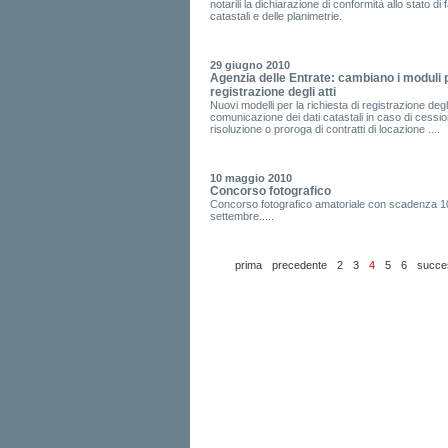
notarili la dichiarazione di conformità allo stato di f
catastali e delle planimetrie.
29 giugno 2010
Agenzia delle Entrate: cambiano i moduli p
registrazione degli atti
Nuovi modelli per la richiesta di registrazione degli
comunicazione dei dati catastali in caso di cessio
risoluzione o proroga di contratti di locazione ....
10 maggio 2010
Concorso fotografico
Concorso fotografico amatoriale con scadenza 1
settembre.....
prima
precedente
2
3
4
5
6
succe