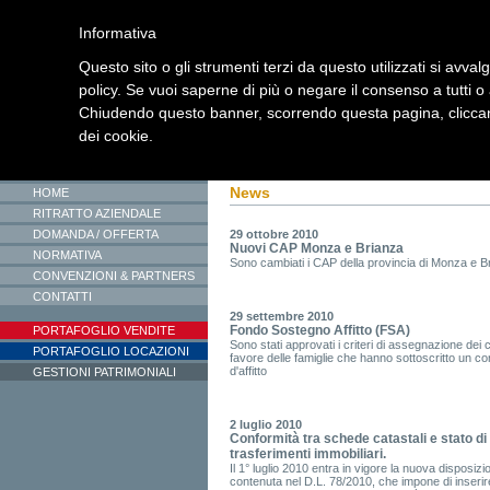
Informativa
Questo sito o gli strumenti terzi da questo utilizzati si avval
policy. Se vuoi saperne di più o negare il consenso a tutti o
Chiudendo questo banner, scorrendo questa pagina, cliccand
dei cookie.
Sei in
:
Home
>
News
News
HOME
RITRATTO AZIENDALE
DOMANDA / OFFERTA
29 ottobre 2010
Nuovi CAP Monza e Brianza
NORMATIVA
Sono cambiati i CAP della provincia di Monza e Br
CONVENZIONI & PARTNERS
CONTATTI
29 settembre 2010
Fondo Sostegno Affitto (FSA)
PORTAFOGLIO VENDITE
Sono stati approvati i criteri di assegnazione dei c
PORTAFOGLIO LOCAZIONI
favore delle famiglie che hanno sottoscritto un co
d'affitto
GESTIONI PATRIMONIALI
2 luglio 2010
Conformità tra schede catastali e stato di 
trasferimenti immobiliari.
Il 1° luglio 2010 entra in vigore la nuova disposizi
contenuta nel D.L. 78/2010, che impone di inserire